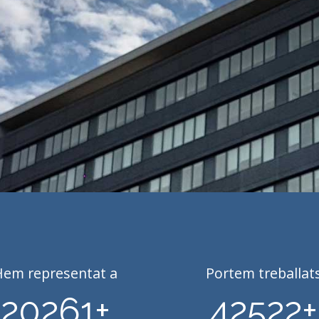
Hem representat a
Portem treballat
20261
+
42522
+