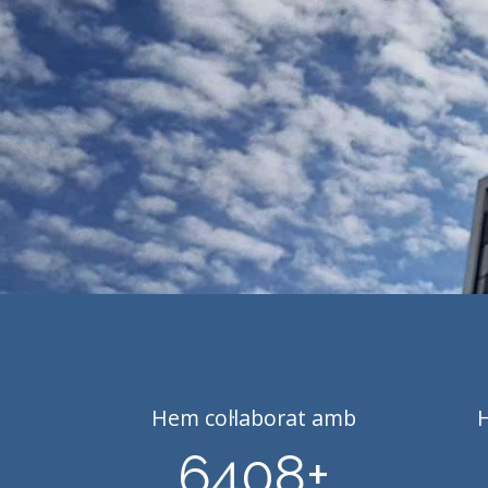
Hem col·laborat amb
6408
+