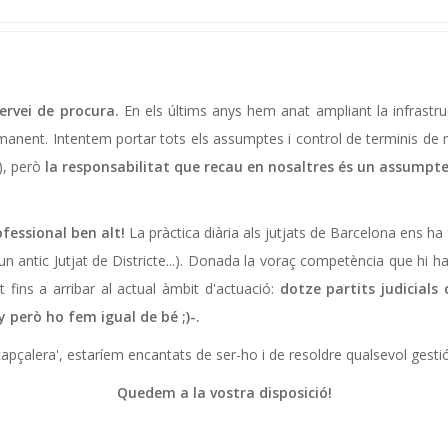
ervei de procura.
En els últims anys hem anat ampliant la infrastru
anent. Intentem portar tots els assumptes i control de terminis de 
'), però
la responsabilitat que recau en nosaltres és un assumpte 
fessional ben alt!
La pràctica diària als jutjats de Barcelona ens h
 un antic Jutjat de Districte...). Donada la voraç competència que hi h
fins a arribar al actual àmbit d'actuació:
dotze partits judicial
 però ho fem igual de bé ;)-.
'capçalera', estaríem encantats de ser-ho i de resoldre qualsevol gest
Quedem a la vostra disposició!