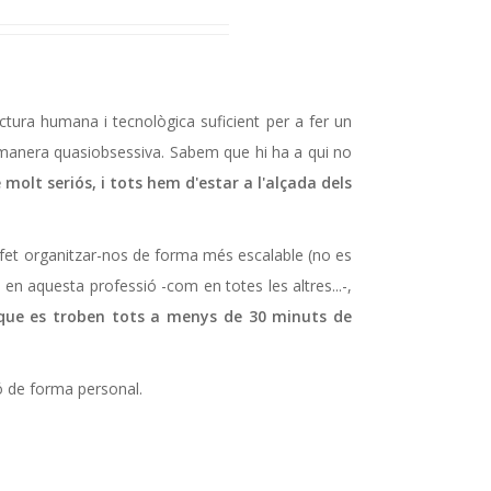
ctura humana i tecnològica suficient per a fer un
manera quasi­obsessiva. Sabem que hi ha a qui no
molt seriós, i tots hem d'estar a l'alçada dels
a fet organitzar-nos de forma més escalable (no es
a en aquesta professió -com en totes les altres...-,
s que es troben tots a menys de 30 minuts de
ió de forma personal.