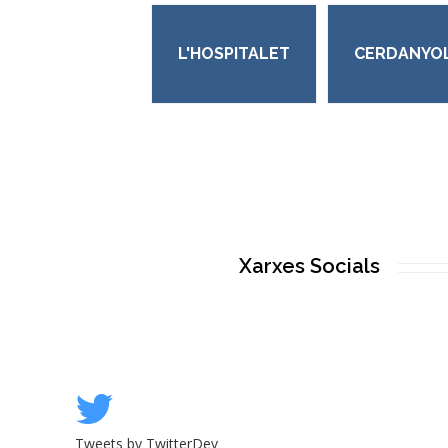
L'HOSPITALET
CERDANYO
Xarxes Socials
Tweets by TwitterDev