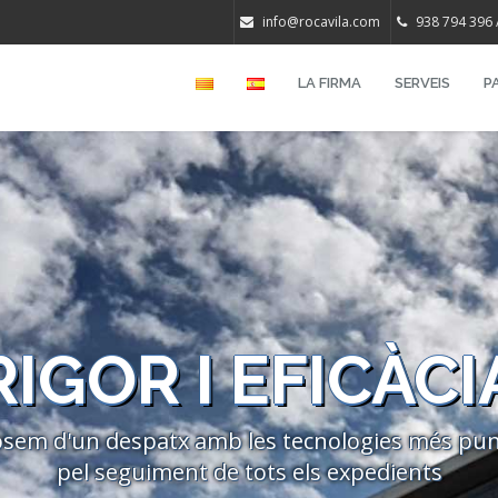
info@rocavila.com
938 794 396 
LA FIRMA
SERVEIS
P
RIGOR I EFICÀCI
sem d'un despatx amb les tecnologies més pu
pel seguiment de tots els expedients