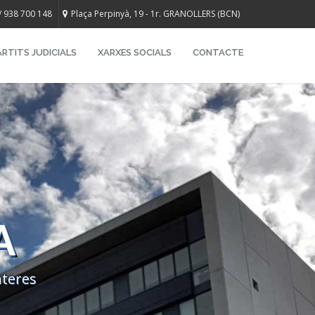
/ 938 700 148
Plaça Perpinyà, 19 - 1r. GRANOLLERS (BCN)
ARTITS JUDICIALS
XARXES SOCIALS
CONTACTE
A
nteres