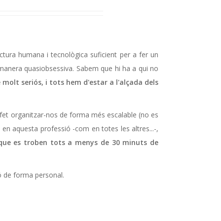
ctura humana i tecnològica suficient per a fer un
manera quasi­obsessiva. Sabem que hi ha a qui no
molt seriós, i tots hem d'estar a l'alçada dels
a fet organitzar-nos de forma més escalable (no es
a en aquesta professió -com en totes les altres...-,
s que es troben tots a menys de 30 minuts de
ió de forma personal.